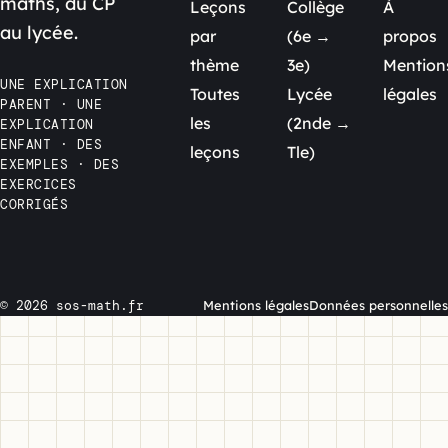
maths, du CP
Leçons
Collège
À
au lycée.
par
(6e →
propos
thème
3e)
Mention
UNE EXPLICATION
Toutes
Lycée
légales
PARENT · UNE
les
(2nde →
EXPLICATION
ENFANT · DES
leçons
Tle)
EXEMPLES · DES
EXERCICES
CORRIGÉS
© 2026 sos-math.fr
Mentions légales
Données personnelles