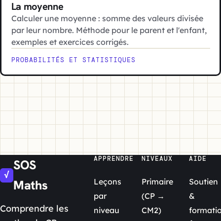
La moyenne
Calculer une moyenne : somme des valeurs divisée
par leur nombre. Méthode pour le parent et l'enfant,
exemples et exercices corrigés.
PROBABILITÉS ET STATISTIQUES
APPRENDRE
NIVEAUX
AIDE
SOS
√
Leçons
Primaire
Soutien
Maths
par
(CP →
&
Comprendre les
niveau
CM2)
formati