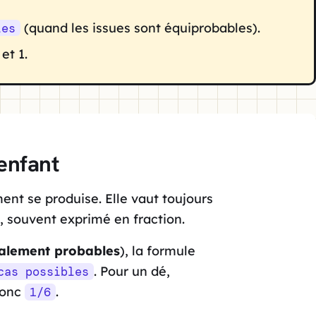
(quand les issues sont équiprobables).
les
et 1.
enfant
nt se produise. Elle vaut toujours
, souvent exprimé en fraction.
alement probables
), la formule
. Pour un dé,
cas possibles
 donc
.
1/6