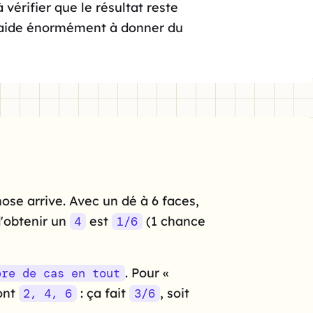
à vérifier que le résultat reste
ns aide énormément à donner du
ose arrive. Avec un dé à 6 faces,
d'obtenir un
est
(1 chance
4
1/6
. Pour «
bre de cas en tout
sont
: ça fait
, soit
2, 4, 6
3/6