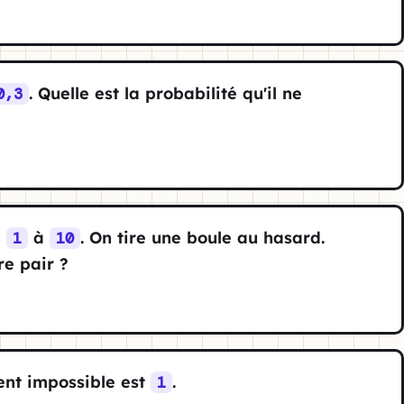
. Quelle est la probabilité qu'il ne
0,3
e
à
. On tire une boule au hasard.
1
10
re pair ?
ent impossible est
.
1