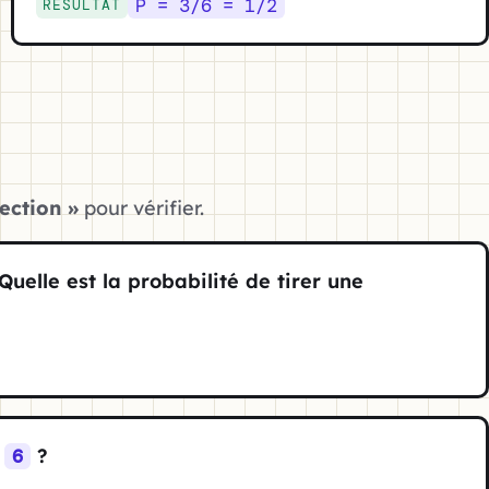
P = 3/6 = 1/2
RÉSULTAT
rection »
pour vérifier.
Quelle est la probabilité de tirer une
u
?
6