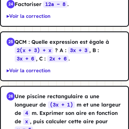
Factoriser
.
12a − 8
24
Voir la correction
QCM : Quelle expression est égale à
25
? A :
, B :
2(x + 3) + x
3x + 3
, C :
.
3x + 6
2x + 6
Voir la correction
Une piscine rectangulaire a une
26
longueur de
m et une largeur
(3x + 1)
de
m. Exprimer son aire en fonction
4
de
, puis calculer cette aire pour
x