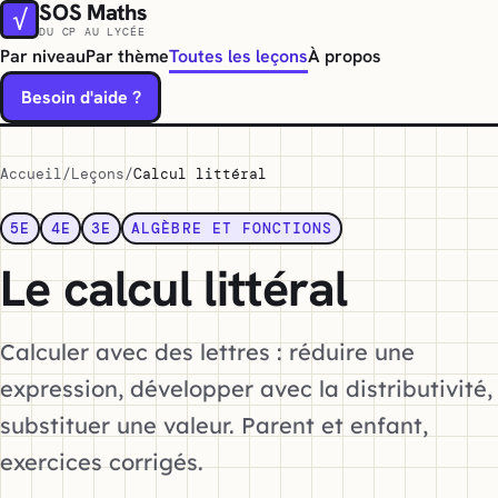
SOS Maths
√
DU CP AU LYCÉE
Par niveau
Par thème
Toutes les leçons
À propos
Besoin d'aide ?
Accueil
Leçons
Calcul littéral
5E
4E
3E
ALGÈBRE ET FONCTIONS
Le calcul littéral
Calculer avec des lettres : réduire une
expression, développer avec la distributivité,
substituer une valeur. Parent et enfant,
exercices corrigés.