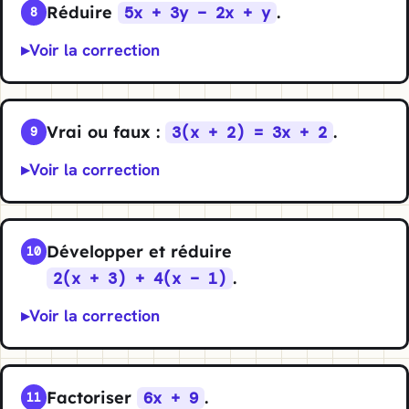
Réduire
.
5x + 3y − 2x + y
8
Voir la correction
Vrai ou faux :
.
3(x + 2) = 3x + 2
9
Voir la correction
Développer et réduire
10
.
2(x + 3) + 4(x − 1)
Voir la correction
Factoriser
.
6x + 9
11