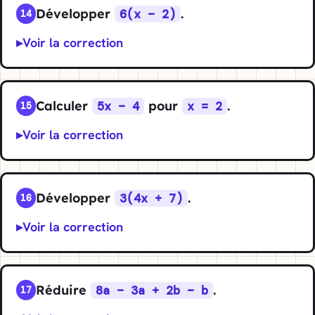
Développer
.
6(x − 2)
14
Voir la correction
Calculer
pour
.
5x − 4
x = 2
15
Voir la correction
Développer
.
3(4x + 7)
16
Voir la correction
Réduire
.
8a − 3a + 2b − b
17