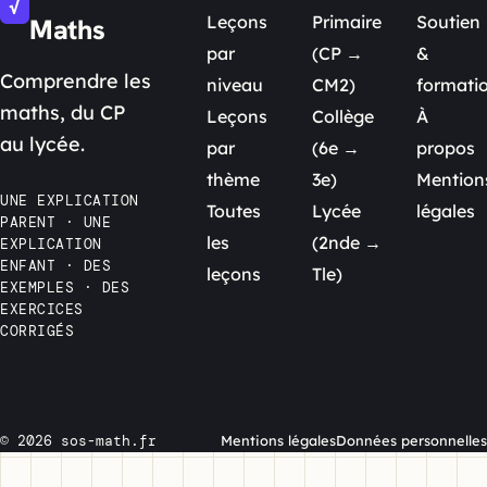
√
Leçons
Primaire
Soutien
Maths
par
(CP →
&
Comprendre les
niveau
CM2)
formati
maths, du CP
Leçons
Collège
À
au lycée.
par
(6e →
propos
thème
3e)
Mention
UNE EXPLICATION
Toutes
Lycée
légales
PARENT · UNE
les
(2nde →
EXPLICATION
ENFANT · DES
leçons
Tle)
EXEMPLES · DES
EXERCICES
CORRIGÉS
© 2026 sos-math.fr
Mentions légales
Données personnelles