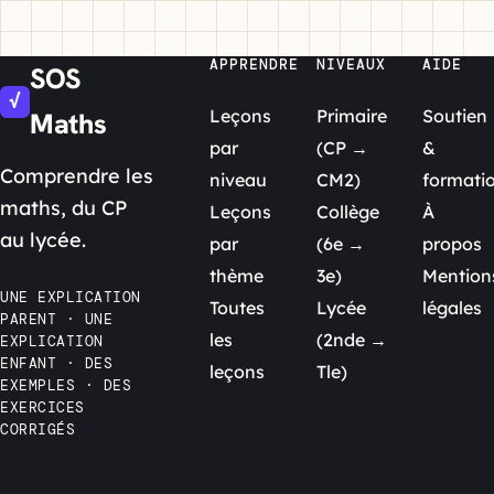
APPRENDRE
NIVEAUX
AIDE
SOS
√
Leçons
Primaire
Soutien
Maths
par
(CP →
&
Comprendre les
niveau
CM2)
formati
maths, du CP
Leçons
Collège
À
au lycée.
par
(6e →
propos
thème
3e)
Mention
UNE EXPLICATION
Toutes
Lycée
légales
PARENT · UNE
les
(2nde →
EXPLICATION
ENFANT · DES
leçons
Tle)
EXEMPLES · DES
EXERCICES
CORRIGÉS