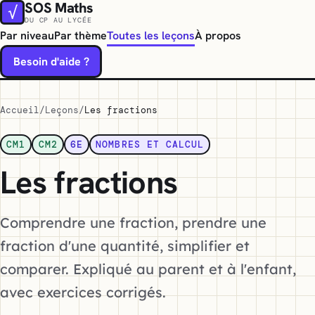
SOS Maths
√
DU CP AU LYCÉE
Par niveau
Par thème
Toutes les leçons
À propos
Besoin d'aide ?
Accueil
Leçons
Les fractions
CM1
CM2
6E
NOMBRES ET CALCUL
Les fractions
Comprendre une fraction, prendre une
fraction d'une quantité, simplifier et
comparer. Expliqué au parent et à l'enfant,
avec exercices corrigés.